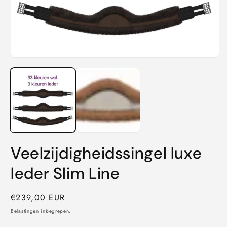
Veelzijdigheidssingel luxe
leder Slim Line
Normale
€239,00 EUR
prijs
Belastingen inbegrepen.